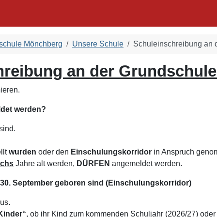
dschule Mönchberg
Unsere Schule
Schuleinschreibung an 
hreibung an der Grundschul
ieren.
ldet werden?
sind.
llt
wurden
oder
den
Einschulungskorridor
in Anspruch geno
echs
Jahre alt werden,
DÜRFEN
angemeldet werden.
 - 30. September geboren sind
(Einschulungskorridor)
us.
-Kinder“
, ob ihr Kind zum kommenden Schuljahr (2026/27) oder