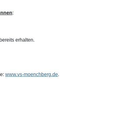
können
:
ereits erhalten.
ge:
www.vs-moenchberg.de
.