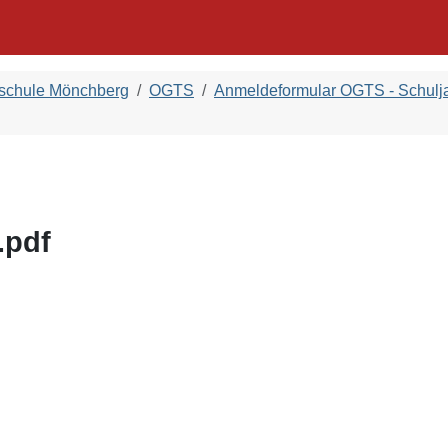
dschule Mönchberg
OGTS
Anmeldeformular OGTS - Schulj
.pdf